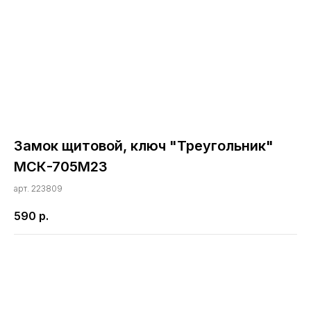
Замок щитовой, ключ "Треугольник"
МСК-705М23
арт. 223809
590
р.