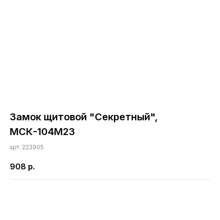
Замок щитовой "Секретный",
МСК-104М23
арт. 223905
908
р.