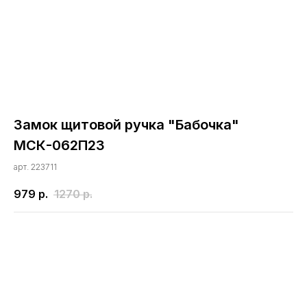
Замок щитовой ручка "Бабочка"
МСК-062П23
арт. 223711
979
р.
1270
р.